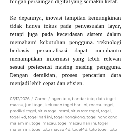
tengah persaingan digital yang semakin ketat.
Ke depannya, inovasi tampilan kemungkinan
tidak hanya fokus pada penyesuaian layar,
tetapi juga pada kecerdasan sistem dalam
memahami kebutuhan pengguna. Teknologi
berbasis personalisasi dapat membantu
menampilkan informasi yang lebih relevan
sesuai preferensi masing-masing pengguna.
Dengan demikian, proses pencarian data
menjadi lebih cepat dan efisien.
Posted
Categories
Tags
05/12/2026
Game
agen toto
,
bandar toto
,
data togel
on
macau
,
judi togel
,
keluaran togel hari ini
,
macau togel
,
prediksi togel
,
situs togel resmi
,
situs toto togel
,
togel
,
togel 4d
,
togel hari ini
,
togel hongkong
,
togel hongkong
malam ini
,
togel macau
,
togel macau hari ini
,
togel
malam ini
,
togel toto macau 4d
,
togel4d
,
toto togel
,
toto