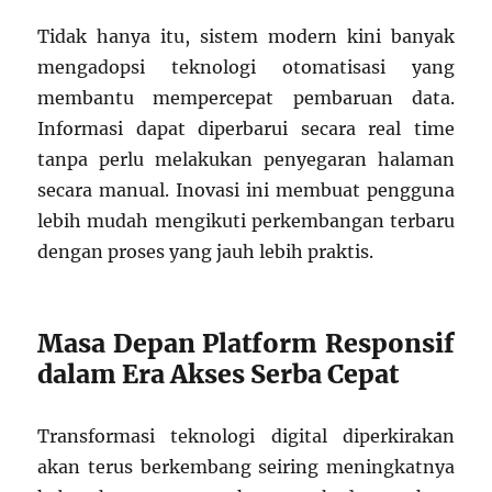
Tidak hanya itu, sistem modern kini banyak
mengadopsi teknologi otomatisasi yang
membantu mempercepat pembaruan data.
Informasi dapat diperbarui secara real time
tanpa perlu melakukan penyegaran halaman
secara manual. Inovasi ini membuat pengguna
lebih mudah mengikuti perkembangan terbaru
dengan proses yang jauh lebih praktis.
Masa Depan Platform Responsif
dalam Era Akses Serba Cepat
Transformasi teknologi digital diperkirakan
akan terus berkembang seiring meningkatnya