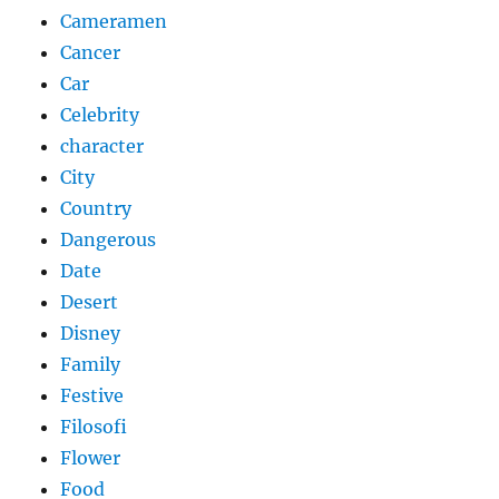
Cameramen
Cancer
Car
Celebrity
character
City
Country
Dangerous
Date
Desert
Disney
Family
Festive
Filosofi
Flower
Food