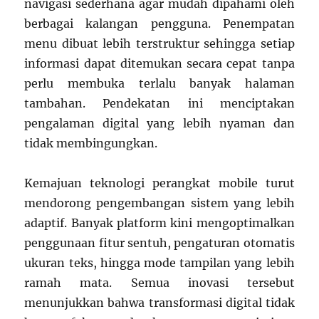
navigasi sederhana agar mudah dipahami oleh
berbagai kalangan pengguna. Penempatan
menu dibuat lebih terstruktur sehingga setiap
informasi dapat ditemukan secara cepat tanpa
perlu membuka terlalu banyak halaman
tambahan. Pendekatan ini menciptakan
pengalaman digital yang lebih nyaman dan
tidak membingungkan.
Kemajuan teknologi perangkat mobile turut
mendorong pengembangan sistem yang lebih
adaptif. Banyak platform kini mengoptimalkan
penggunaan fitur sentuh, pengaturan otomatis
ukuran teks, hingga mode tampilan yang lebih
ramah mata. Semua inovasi tersebut
menunjukkan bahwa transformasi digital tidak