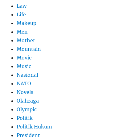
Law
Life
Makeup
Men
Mother
Mountain
Movie
Music
Nasional
NATO
Novels
Olahraga
Olympic
Politik
Politik Hukum
President