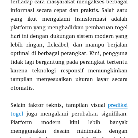
terhadap cara masyarakat mengakses berbagai
informasi secara cepat dan praktis. Salah satu
yang ikut mengalami transformasi adalah
platform yang menghadirkan pembaruan togel
hari ini dengan dukungan sistem modern yang
lebih ringan, fleksibel, dan mampu berjalan
optimal di berbagai perangkat. Kini, pengguna
tidak lagi bergantung pada perangkat tertentu
karena teknologi responsif memungkinkan
tampilan menyesuaikan ukuran layar secara
otomatis.
Selain faktor teknis, tampilan visual
prediksi
togel
juga mengalami perubahan signifikan.
Platform modern kini lebih banyak
menggunakan desain minimalis dengan