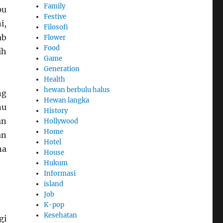
Family
pu
Festive
i,
Filosofi
ab
Flower
Food
ih
Game
Generation
Health
hewan berbulu halus
ng
Hewan langka
nu
History
an
Hollywood
Home
an
Hotel
na
House
Hukum
Informasi
island
Job
K-pop
Kesehatan
gi