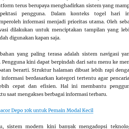
tform terus berupaya menghadirkan sistem yang mam
ektasi pengguna. Dalam konteks togel hari in
eroleh informasi menjadi prioritas utama. Oleh seb
ovasi dilakukan untuk menciptakan tampilan yang leb
udah digunakan kapan saja.
ubahan yang paling terasa adalah sistem navigasi ya
f. Pengguna kini dapat berpindah dari satu menu ke me
atan berarti. Struktur halaman dibuat lebih rapi deng
nformasi berdasarkan kategori tertentu agar pencari
lebih cepat dan efisien. Hal ini membantu penggu
 saat mengakses berbagai informasi terbaru.
Gacor Depo 10k untuk Pemain Modal Kecil
tu, sistem modern kini banyak mengadopsi teknolo