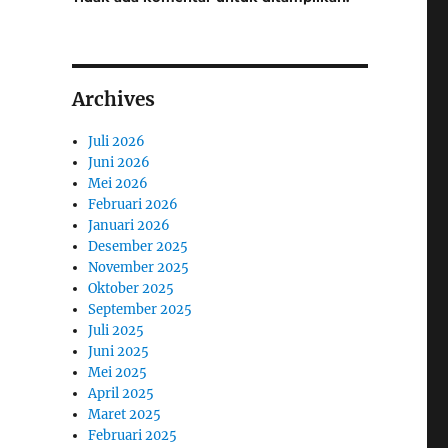
Archives
Juli 2026
Juni 2026
Mei 2026
Februari 2026
Januari 2026
Desember 2025
November 2025
Oktober 2025
September 2025
Juli 2025
Juni 2025
Mei 2025
April 2025
Maret 2025
Februari 2025