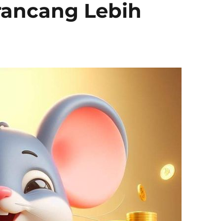
rancang Lebih