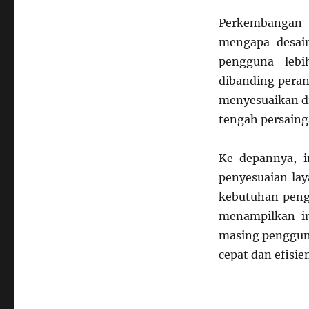
Perkembangan 
mengapa desain
pengguna lebi
dibanding peran
menyesuaikan di
tengah persaing
Ke depannya, i
penyesuaian lay
kebutuhan peng
menampilkan in
masing pengguna
cepat dan efisie