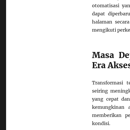
otomatisasi y
dapat diperbar
halaman secar
mengikuti perke
Masa De
Era Akse
Transformasi t
seiring mening
yang cepat dan
kemungkinan a
memberikan pe
kondisi.