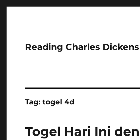
Reading Charles Dickens
Tag:
togel 4d
Togel Hari Ini de