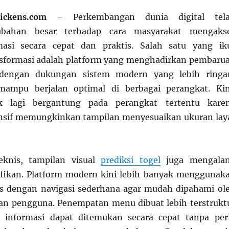
dickens.com
– Perkembangan dunia digital tel
bahan besar terhadap cara masyarakat mengaks
masi secara cepat dan praktis. Salah satu yang ik
sformasi adalah platform yang menghadirkan pembaru
i dengan dukungan sistem modern yang lebih ringa
 mampu berjalan optimal di berbagai perangkat. Kin
k lagi bergantung pada perangkat tertentu kare
onsif memungkinkan tampilan menyesuaikan ukuran lay
teknis, tampilan visual
prediksi togel
juga mengala
ifikan. Platform modern kini lebih banyak menggunak
is dengan navigasi sederhana agar mudah dipahami ol
an pengguna. Penempatan menu dibuat lebih terstrukt
p informasi dapat ditemukan secara cepat tanpa per