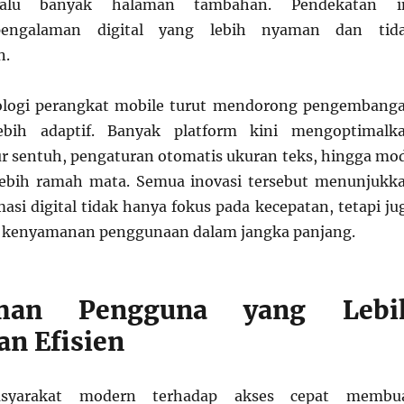
alu banyak halaman tambahan. Pendekatan i
pengalaman digital yang lebih nyaman dan tid
n.
logi perangkat mobile turut mendorong pengembang
ebih adaptif. Banyak platform kini mengoptimalk
r sentuh, pengaturan otomatis ukuran teks, hingga mo
lebih ramah mata. Semua inovasi tersebut menunjukk
asi digital tidak hanya fokus pada kecepatan, tetapi ju
kenyamanan penggunaan dalam jangka panjang.
aman Pengguna yang Lebi
an Efisien
syarakat modern terhadap akses cepat membu