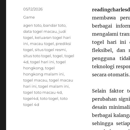
Posted
05/12/2026
readingcharles
on
Categories
Game
membawa peru
Tags
agen toto
,
bandar toto
,
berbagai infor
data togel macau
,
judi
mengalami tran
togel
,
keluaran togel hari
togel hari in
ini
,
macau togel
,
prediksi
togel
,
situs togel resmi
,
fleksibel, dan
situs toto togel
,
togel
,
togel
pengguna tida
4d
,
togel hari ini
,
togel
teknologi resp
hongkong
,
togel
hongkong malam ini
,
secara otomatis.
togel macau
,
togel macau
hari ini
,
togel malam ini
,
Selain faktor 
togel toto macau 4d
,
togel4d
,
toto togel
,
toto
perubahan sign
togel 4d
desain minimal
berbagai kalang
sehingga setia