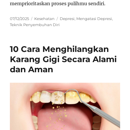
memprioritaskan proses pulihmu sendiri.
Posted
Categories
Tags
07/12/2025
Kesehatan
Depresi
,
Mengatasi Depresi
,
on
Teknik Penyembuhan Diri
10 Cara Menghilangkan
Karang Gigi Secara Alami
dan Aman