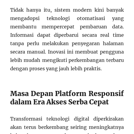
Tidak hanya itu, sistem modern kini banyak
mengadopsi teknologi otomatisasi yang
membantu mempercepat pembaruan data.
Informasi dapat diperbarui secara real time
tanpa perlu melakukan penyegaran halaman
secara manual. Inovasi ini membuat pengguna
lebih mudah mengikuti perkembangan terbaru
dengan proses yang jauh lebih praktis.
Masa Depan Platform Responsif
dalam Era Akses Serba Cepat
Transformasi teknologi digital diperkirakan
akan terus berkembang seiring meningkatnya