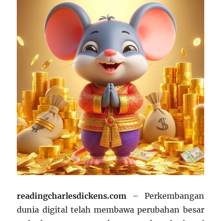
readingcharlesdickens.com
– Perkembangan
dunia digital telah membawa perubahan besar