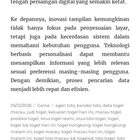
tengah persaingan digital yang semakin ketat.
Ke depannya, inovasi tampilan kemungkinan
tidak hanya fokus pada penyesuaian layar,
tetapi juga pada kecerdasan sistem dalam
memahami kebutuhan pengguna. Teknologi
berbasis personalisasi dapat membantu
menampilkan informasi yang lebih relevan
sesuai preferensi masing-masing pengguna.
Dengan demikian, proses pencarian data
menjadi lebih cepat dan efisien.
Posted
Categories
Tags
05/12/2026
Game
agen toto
,
bandar toto
,
data togel
on
macau
,
judi togel
,
keluaran togel hari ini
,
macau togel
,
prediksi togel
,
situs togel resmi
,
situs toto togel
,
togel
,
togel 4d
,
togel hari ini
,
togel hongkong
,
togel hongkong
malam ini
,
togel macau
,
togel macau hari ini
,
togel
malam ini
,
togel toto macau 4d
,
togel4d
,
toto togel
,
toto