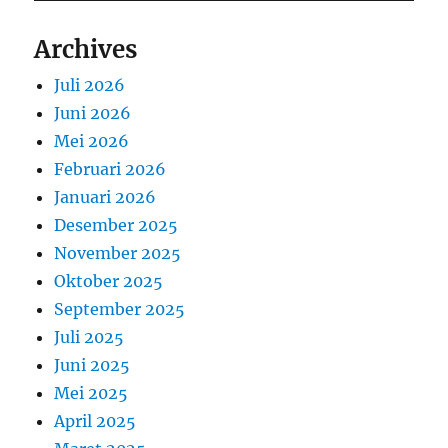
Archives
Juli 2026
Juni 2026
Mei 2026
Februari 2026
Januari 2026
Desember 2025
November 2025
Oktober 2025
September 2025
Juli 2025
Juni 2025
Mei 2025
April 2025