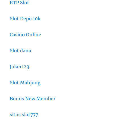
RTP Slot
Slot Depo 10k
Casino Online
Slot dana
Joker123
Slot Mahjong
Bonus New Member
situs slot777