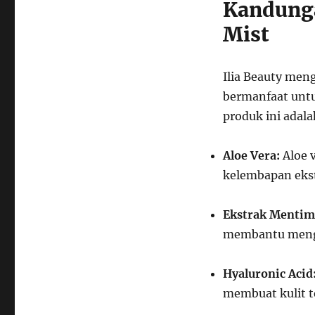
Kandunga
Mist
Ilia Beauty me
bermanfaat untu
produk ini adala
Aloe Vera:
Aloe 
kelembapan ekst
Ekstrak Mentim
membantu mengu
Hyaluronic Acid
membuat kulit t