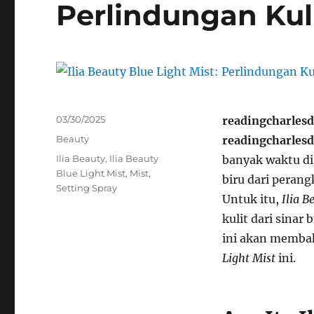
Perlindungan Kuli
Posted
03/30/2025
readingcharles
on
Categories
Beauty
readingcharles
Tags
Ilia Beauty
,
Ilia Beauty
banyak waktu di 
Blue Light Mist
,
Mist
,
biru dari perang
Setting Spray
Untuk itu,
Ilia B
kulit dari sinar
ini akan memba
Light Mist
ini.