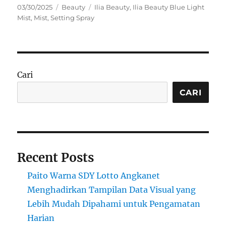
Posted
Categories
Tags
03/30/2025
Beauty
Ilia Beauty
,
Ilia Beauty Blue Light
on
Mist
,
Mist
,
Setting Spray
Cari
CARI
Recent Posts
Paito Warna SDY Lotto Angkanet
Menghadirkan Tampilan Data Visual yang
Lebih Mudah Dipahami untuk Pengamatan
Harian