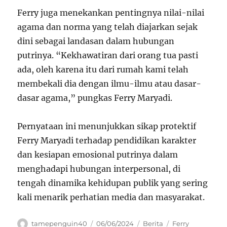
Ferry juga menekankan pentingnya nilai-nilai
agama dan norma yang telah diajarkan sejak
dini sebagai landasan dalam hubungan
putrinya. “Kekhawatiran dari orang tua pasti
ada, oleh karena itu dari rumah kami telah
membekali dia dengan ilmu-ilmu atau dasar-
dasar agama,” pungkas Ferry Maryadi.
Pernyataan ini menunjukkan sikap protektif
Ferry Maryadi terhadap pendidikan karakter
dan kesiapan emosional putrinya dalam
menghadapi hubungan interpersonal, di
tengah dinamika kehidupan publik yang sering
kali menarik perhatian media dan masyarakat.
Author
Posted
Categories
Tags
tamepenguin40
06/06/2024
Berita
Ferry