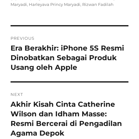
on
Maryadi
,
Harleyava Princy Maryadi
,
Rizwan Fadilah
Navigasi
PREVIOUS
pos
Era Berakhir: iPhone 5S Resmi
Previous
post:
Dinobatkan Sebagai Produk
Usang oleh Apple
NEXT
Akhir Kisah Cinta Catherine
Next
post:
Wilson dan Idham Masse:
Resmi Bercerai di Pengadilan
Agama Depok