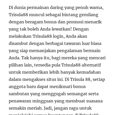
Di dunia permainan daring yang penuh warna,
Trisula88 muncul sebagai bintang gemilang
dengan beragam bonus dan promosi menarik
yang tak boleh Anda lewatkan! Dengan
melakukan Trisula88 login, Anda akan
disambut dengan berbagai tawaran luar biasa
yang siap memanjakan pengalaman bermain
Anda. Tak hanya itu, bagi mereka yang mencari
pilihan lain, tersedia pula Trisula88 alternatif
untuk memberikan lebih banyak kemudahan
dalam mengakses situs ini. Di Trisula 88, setiap
anggota baru dapat menikmati bonus
sambutan yang menggugah semangat serta
penawaran mingguan yang membuat suasana
semakin meriah. Jadi, jangan ragu untuk