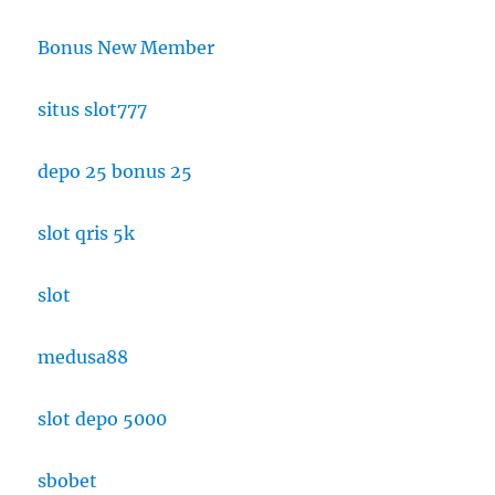
Bonus New Member
situs slot777
depo 25 bonus 25
slot qris 5k
slot
medusa88
slot depo 5000
sbobet