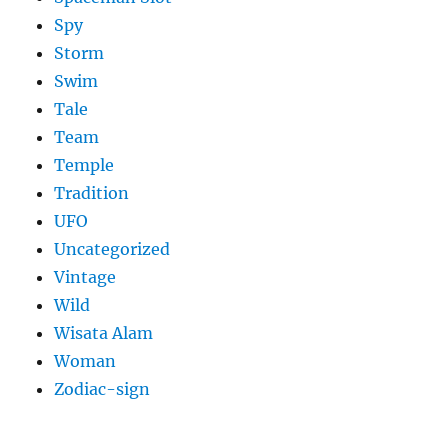
Spy
Storm
Swim
Tale
Team
Temple
Tradition
UFO
Uncategorized
Vintage
Wild
Wisata Alam
Woman
Zodiac-sign