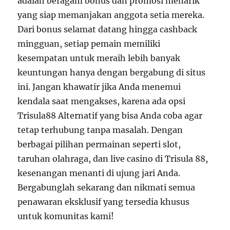
adalah beragam bonus dan promosi menarik
yang siap memanjakan anggota setia mereka.
Dari bonus selamat datang hingga cashback
mingguan, setiap pemain memiliki
kesempatan untuk meraih lebih banyak
keuntungan hanya dengan bergabung di situs
ini. Jangan khawatir jika Anda menemui
kendala saat mengakses, karena ada opsi
Trisula88 Alternatif yang bisa Anda coba agar
tetap terhubung tanpa masalah. Dengan
berbagai pilihan permainan seperti slot,
taruhan olahraga, dan live casino di Trisula 88,
kesenangan menanti di ujung jari Anda.
Bergabunglah sekarang dan nikmati semua
penawaran eksklusif yang tersedia khusus
untuk komunitas kami!