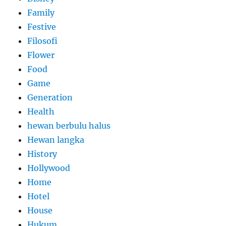
Family
Festive
Filosofi
Flower
Food
Game
Generation
Health
hewan berbulu halus
Hewan langka
History
Hollywood
Home
Hotel
House
Hukum