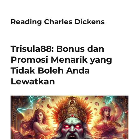
Reading Charles Dickens
Trisula88: Bonus dan
Promosi Menarik yang
Tidak Boleh Anda
Lewatkan