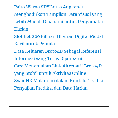
Paito Warna SDY Lotto Angkanet
Menghadirkan Tampilan Data Visual yang
Lebih Mudah Dipahami untuk Pengamatan
Harian
Slot Bet 200 Pilihan Hiburan Digital Modal
Kecil untuk Pemula
Data Keluaran Broto4D Sebagai Referensi
Informasi yang Terus Diperbarui
Cara Menemukan Link Alternatif Broto4D
yang Stabil untuk Aktivitas Online
Syair HK Malam Ini dalam Konteks Tradisi
Penyajian Prediksi dan Data Harian