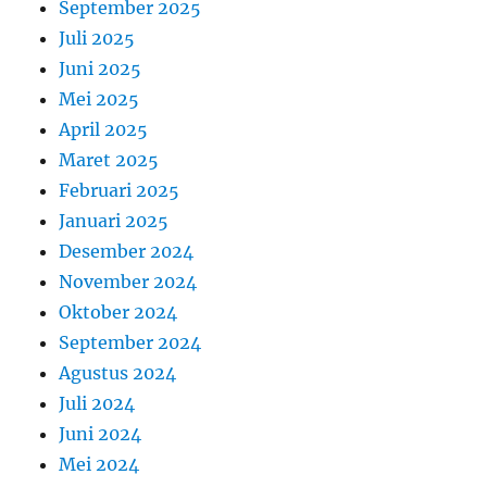
September 2025
Juli 2025
Juni 2025
Mei 2025
April 2025
Maret 2025
Februari 2025
Januari 2025
Desember 2024
November 2024
Oktober 2024
September 2024
Agustus 2024
Juli 2024
Juni 2024
Mei 2024