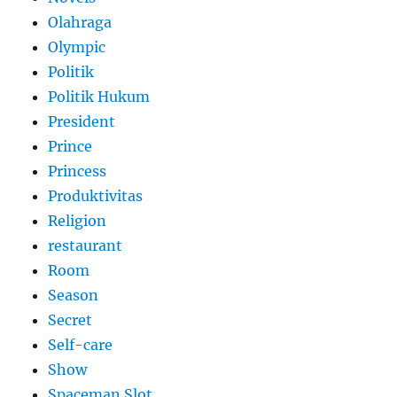
Olahraga
Olympic
Politik
Politik Hukum
President
Prince
Princess
Produktivitas
Religion
restaurant
Room
Season
Secret
Self-care
Show
Spaceman Slot