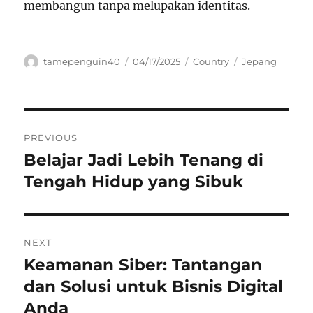
membangun tanpa melupakan identitas.
Author
Posted
Categories
Tags
tamepenguin40
04/17/2025
Country
Jepang
on
Navigasi
PREVIOUS
pos
Belajar Jadi Lebih Tenang di
Previous
post:
Tengah Hidup yang Sibuk
NEXT
Keamanan Siber: Tantangan
Next
post:
dan Solusi untuk Bisnis Digital
Anda