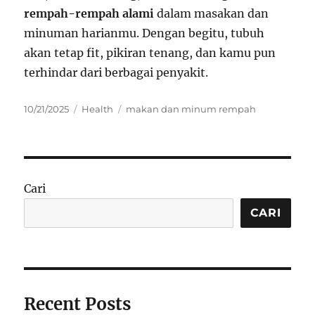
rempah-rempah alami
dalam masakan dan
minuman harianmu. Dengan begitu, tubuh
akan tetap fit, pikiran tenang, dan kamu pun
terhindar dari berbagai penyakit.
Posted
Categories
Tags
10/21/2025
Health
makan dan minum rempah
on
Cari
CARI
Recent Posts