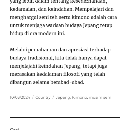
yang lebih dalam tentang kesederhanaan,
kedamaian, dan keindahan. Mempelajari dan
menghargai seni teh serta kimono adalah cara
untuk menjaga warisan budaya Jepang tetap
hidup di era modern ini.
Melalui pemahaman dan apresiasi terhadap
budaya tradisional, kita tidak hanya dapat
menjelajahi keindahan Jepang, tetapi juga
merasakan kedalaman filosofi yang telah
dibangun selama berabad-abad.
Posted
Categories
Tags
10/03/2024
Country
Jepang
,
Kimono
,
musim semi
on