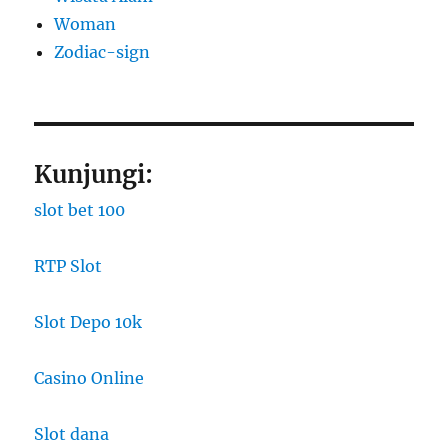
Woman
Zodiac-sign
Kunjungi:
slot bet 100
RTP Slot
Slot Depo 10k
Casino Online
Slot dana