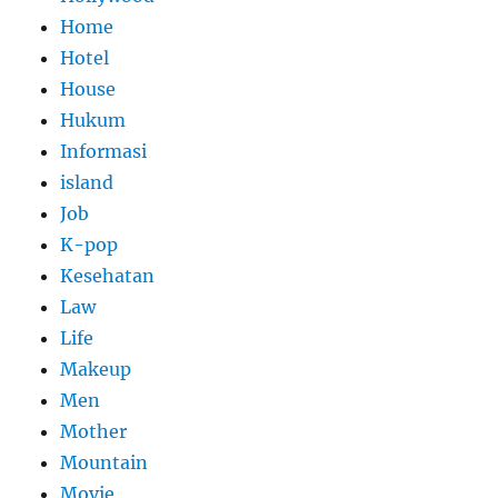
Home
Hotel
House
Hukum
Informasi
island
Job
K-pop
Kesehatan
Law
Life
Makeup
Men
Mother
Mountain
Movie