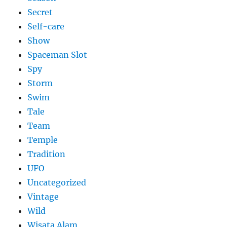
Secret
Self-care
Show
Spaceman Slot
Spy
Storm
Swim
Tale
Team
Temple
Tradition
UFO
Uncategorized
Vintage
Wild
Wisata Alam