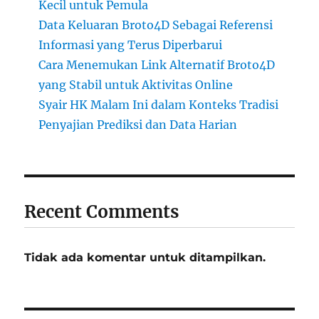
Kecil untuk Pemula
Data Keluaran Broto4D Sebagai Referensi
Informasi yang Terus Diperbarui
Cara Menemukan Link Alternatif Broto4D
yang Stabil untuk Aktivitas Online
Syair HK Malam Ini dalam Konteks Tradisi
Penyajian Prediksi dan Data Harian
Recent Comments
Tidak ada komentar untuk ditampilkan.