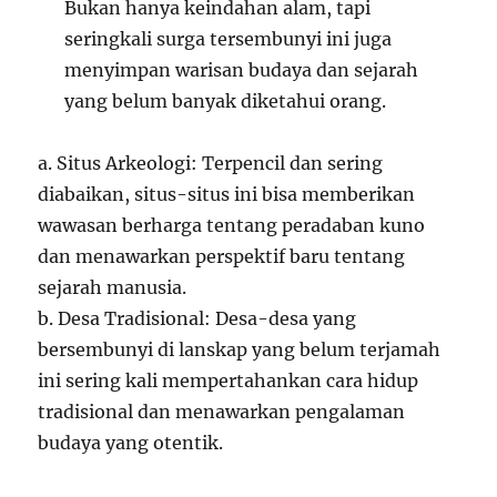
Bukan hanya keindahan alam, tapi
seringkali surga tersembunyi ini juga
menyimpan warisan budaya dan sejarah
yang belum banyak diketahui orang.
a. Situs Arkeologi: Terpencil dan sering
diabaikan, situs-situs ini bisa memberikan
wawasan berharga tentang peradaban kuno
dan menawarkan perspektif baru tentang
sejarah manusia.
b. Desa Tradisional: Desa-desa yang
bersembunyi di lanskap yang belum terjamah
ini sering kali mempertahankan cara hidup
tradisional dan menawarkan pengalaman
budaya yang otentik.