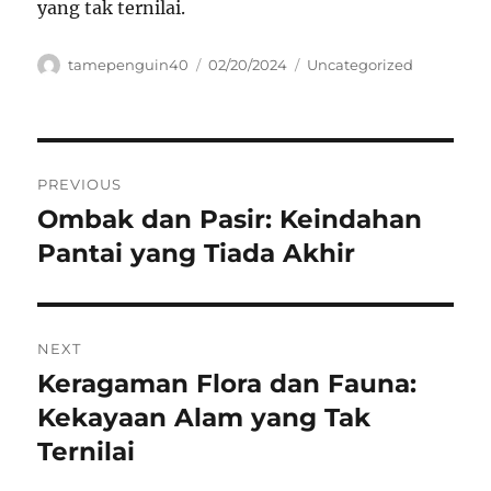
yang tak ternilai.
Author
Posted
Categories
tamepenguin40
02/20/2024
Uncategorized
on
Navigasi
PREVIOUS
pos
Ombak dan Pasir: Keindahan
Previous
post:
Pantai yang Tiada Akhir
NEXT
Keragaman Flora dan Fauna:
Next
post:
Kekayaan Alam yang Tak
Ternilai