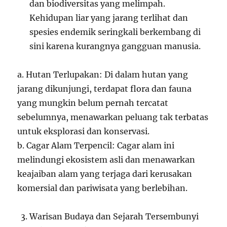
dan biodiversitas yang melimpah.
Kehidupan liar yang jarang terlihat dan
spesies endemik seringkali berkembang di
sini karena kurangnya gangguan manusia.
a. Hutan Terlupakan: Di dalam hutan yang
jarang dikunjungi, terdapat flora dan fauna
yang mungkin belum pernah tercatat
sebelumnya, menawarkan peluang tak terbatas
untuk eksplorasi dan konservasi.
b. Cagar Alam Terpencil: Cagar alam ini
melindungi ekosistem asli dan menawarkan
keajaiban alam yang terjaga dari kerusakan
komersial dan pariwisata yang berlebihan.
Warisan Budaya dan Sejarah Tersembunyi