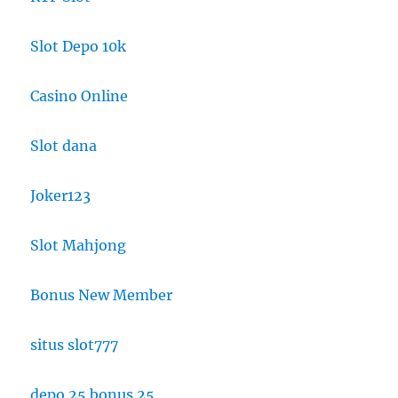
Slot Depo 10k
Casino Online
Slot dana
Joker123
Slot Mahjong
Bonus New Member
situs slot777
depo 25 bonus 25