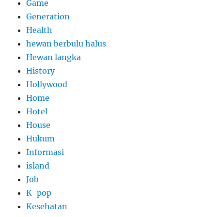
Game
Generation
Health
hewan berbulu halus
Hewan langka
History
Hollywood
Home
Hotel
House
Hukum
Informasi
island
Job
K-pop
Kesehatan