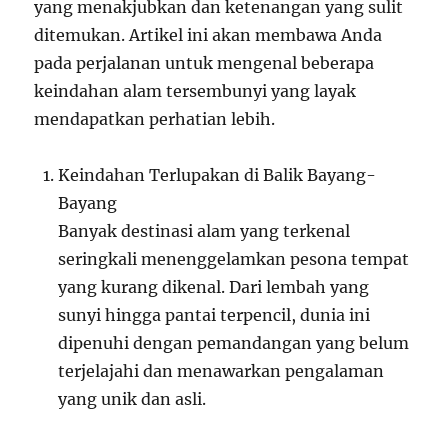
yang menakjubkan dan ketenangan yang sulit
ditemukan. Artikel ini akan membawa Anda
pada perjalanan untuk mengenal beberapa
keindahan alam tersembunyi yang layak
mendapatkan perhatian lebih.
Keindahan Terlupakan di Balik Bayang-
Bayang
Banyak destinasi alam yang terkenal
seringkali menenggelamkan pesona tempat
yang kurang dikenal. Dari lembah yang
sunyi hingga pantai terpencil, dunia ini
dipenuhi dengan pemandangan yang belum
terjelajahi dan menawarkan pengalaman
yang unik dan asli.