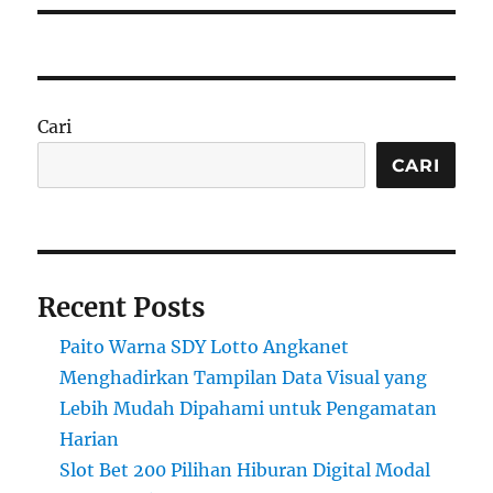
Cari
CARI
Recent Posts
Paito Warna SDY Lotto Angkanet
Menghadirkan Tampilan Data Visual yang
Lebih Mudah Dipahami untuk Pengamatan
Harian
Slot Bet 200 Pilihan Hiburan Digital Modal