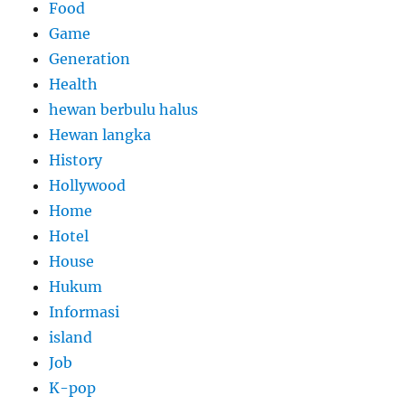
Food
Game
Generation
Health
hewan berbulu halus
Hewan langka
History
Hollywood
Home
Hotel
House
Hukum
Informasi
island
Job
K-pop