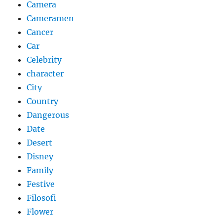
Camera
Cameramen
Cancer
Car
Celebrity
character
City
Country
Dangerous
Date
Desert
Disney
Family
Festive
Filosofi
Flower