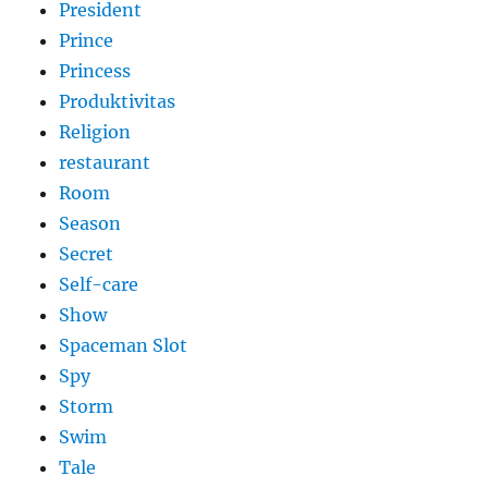
President
Prince
Princess
Produktivitas
Religion
restaurant
Room
Season
Secret
Self-care
Show
Spaceman Slot
Spy
Storm
Swim
Tale