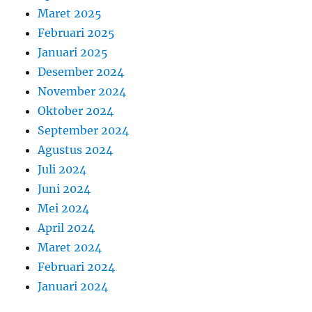
Maret 2025
Februari 2025
Januari 2025
Desember 2024
November 2024
Oktober 2024
September 2024
Agustus 2024
Juli 2024
Juni 2024
Mei 2024
April 2024
Maret 2024
Februari 2024
Januari 2024