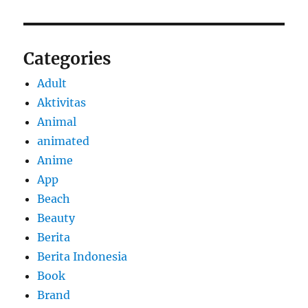
Categories
Adult
Aktivitas
Animal
animated
Anime
App
Beach
Beauty
Berita
Berita Indonesia
Book
Brand