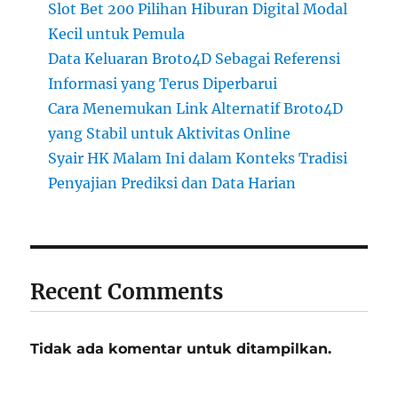
Slot Bet 200 Pilihan Hiburan Digital Modal
Kecil untuk Pemula
Data Keluaran Broto4D Sebagai Referensi
Informasi yang Terus Diperbarui
Cara Menemukan Link Alternatif Broto4D
yang Stabil untuk Aktivitas Online
Syair HK Malam Ini dalam Konteks Tradisi
Penyajian Prediksi dan Data Harian
Recent Comments
Tidak ada komentar untuk ditampilkan.