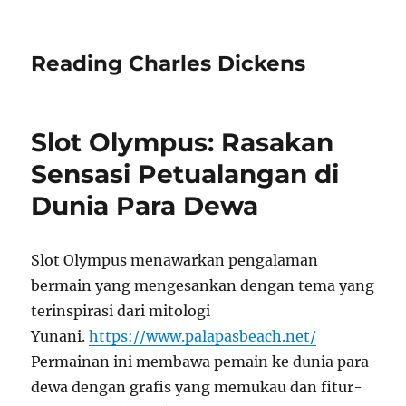
Reading Charles Dickens
Slot Olympus: Rasakan
Sensasi Petualangan di
Dunia Para Dewa
Slot Olympus menawarkan pengalaman
bermain yang mengesankan dengan tema yang
terinspirasi dari mitologi
Yunani.
https://www.palapasbeach.net/
Permainan ini membawa pemain ke dunia para
dewa dengan grafis yang memukau dan fitur-