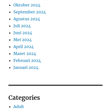
Oktober 2024
September 2024
Agustus 2024
Juli 2024
Juni 2024
Mei 2024
April 2024
Maret 2024
Februari 2024
Januari 2024
Categories
Adult