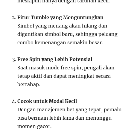
meskipun hanya dengan taruhan kecil.
Fitur Tumble yang Menguntungkan
Simbol yang menang akan hilang dan
digantikan simbol baru, sehingga peluang
combo kemenangan semakin besar.
Free Spin yang Lebih Potensial
Saat masuk mode free spin, pengali akan
tetap aktif dan dapat meningkat secara
bertahap.
Cocok untuk Modal Kecil
Dengan manajemen bet yang tepat, pemain
bisa bermain lebih lama dan menunggu
momen gacor.