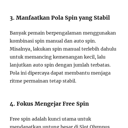
3. Manfaatkan Pola Spin yang Stabil
Banyak pemain berpengalaman menggunakan
kombinasi spin manual dan auto spin.
Misalnya, lakukan spin manual terlebih dahulu
untuk memancing kemenangan kecil, lalu
lanjutkan auto spin dengan jumlah terbatas.
Pola ini dipercaya dapat membantu menjaga
ritme permainan tetap stabil.
4. Fokus Mengejar Free Spin
Free spin adalah kunci utama untuk
mendapatkan untung besar di Slot Olympus