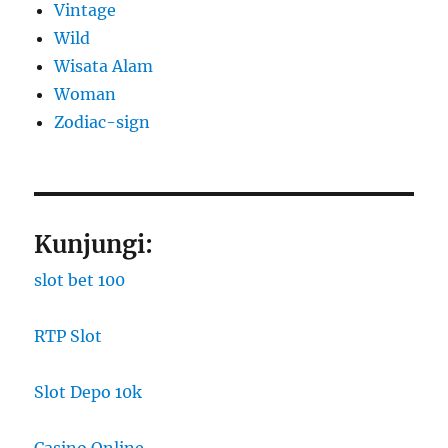
Vintage
Wild
Wisata Alam
Woman
Zodiac-sign
Kunjungi:
slot bet 100
RTP Slot
Slot Depo 10k
Casino Online