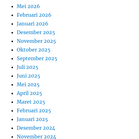
Mei 2026
Februari 2026
Januari 2026
Desember 2025
November 2025
Oktober 2025
September 2025
Juli 2025
Juni 2025
Mei 2025
April 2025
Maret 2025
Februari 2025
Januari 2025
Desember 2024
November 2024