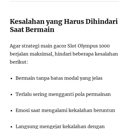
Kesalahan yang Harus Dihindari
Saat Bermain
Agar strategi main gacor Slot Olympus 1000
berjalan maksimal, hindari beberapa kesalahan
berikut:
Bermain tanpa batas modal yang jelas
Terlalu sering mengganti pola permainan
Emosi saat mengalami kekalahan beruntun
Langsung mengejar kekalahan dengan