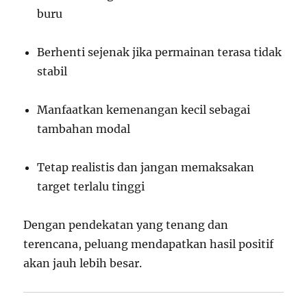
buru
Berhenti sejenak jika permainan terasa tidak
stabil
Manfaatkan kemenangan kecil sebagai
tambahan modal
Tetap realistis dan jangan memaksakan
target terlalu tinggi
Dengan pendekatan yang tenang dan
terencana, peluang mendapatkan hasil positif
akan jauh lebih besar.