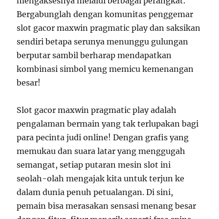
mengaksesnya melalui berbagai perangkat.
Bergabunglah dengan komunitas penggemar
slot gacor maxwin pragmatic play dan saksikan
sendiri betapa serunya menunggu gulungan
berputar sambil berharap mendapatkan
kombinasi simbol yang memicu kemenangan
besar!
Slot gacor maxwin pragmatic play adalah
pengalaman bermain yang tak terlupakan bagi
para pecinta judi online! Dengan grafis yang
memukau dan suara latar yang menggugah
semangat, setiap putaran mesin slot ini
seolah-olah mengajak kita untuk terjun ke
dalam dunia penuh petualangan. Di sini,
pemain bisa merasakan sensasi menang besar