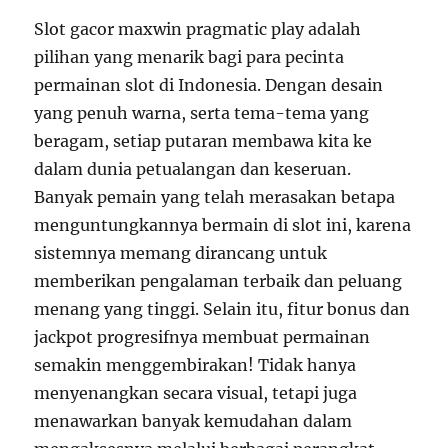
Slot gacor maxwin pragmatic play adalah
pilihan yang menarik bagi para pecinta
permainan slot di Indonesia. Dengan desain
yang penuh warna, serta tema-tema yang
beragam, setiap putaran membawa kita ke
dalam dunia petualangan dan keseruan.
Banyak pemain yang telah merasakan betapa
menguntungkannya bermain di slot ini, karena
sistemnya memang dirancang untuk
memberikan pengalaman terbaik dan peluang
menang yang tinggi. Selain itu, fitur bonus dan
jackpot progresifnya membuat permainan
semakin menggembirakan! Tidak hanya
menyenangkan secara visual, tetapi juga
menawarkan banyak kemudahan dalam