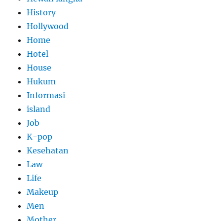
History
Hollywood
Home
Hotel
House
Hukum
Informasi
island
Job
K-pop
Kesehatan
Law
Life
Makeup
Men
Mother