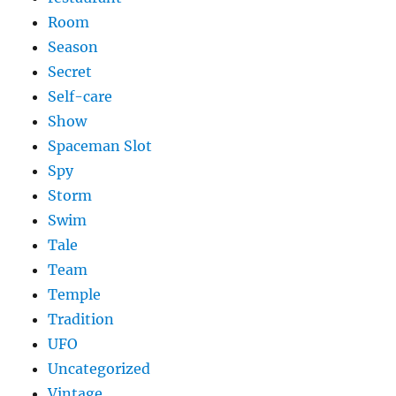
Room
Season
Secret
Self-care
Show
Spaceman Slot
Spy
Storm
Swim
Tale
Team
Temple
Tradition
UFO
Uncategorized
Vintage