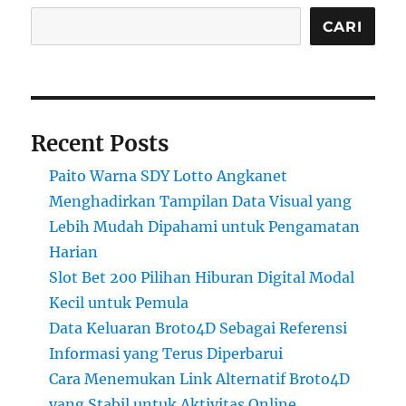
CARI
Recent Posts
Paito Warna SDY Lotto Angkanet
Menghadirkan Tampilan Data Visual yang
Lebih Mudah Dipahami untuk Pengamatan
Harian
Slot Bet 200 Pilihan Hiburan Digital Modal
Kecil untuk Pemula
Data Keluaran Broto4D Sebagai Referensi
Informasi yang Terus Diperbarui
Cara Menemukan Link Alternatif Broto4D
yang Stabil untuk Aktivitas Online