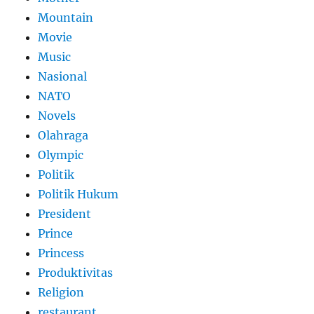
Mountain
Movie
Music
Nasional
NATO
Novels
Olahraga
Olympic
Politik
Politik Hukum
President
Prince
Princess
Produktivitas
Religion
restaurant