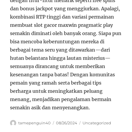
dengan fitur-fitur menarik seperti free spins
dan bonus jackpot yang menggiurkan. Apalagi,
kombinasi RTP tinggi dan variasi permainan
membuat slot gacor maxwin pragmatic play
semakin diminati oleh banyak orang. Siapa pun
bisa mencoba keberuntungan mereka di
berbagai tema seru yang ditawarkan—dari
hutan belantara hingga lautan misterius—
semuanya dirancang untuk memberikan
kesenangan tanpa batas! Dengan komunitas
pemain yang ramah serta berbagai tips
berharga untuk meningkatkan peluang
menang, menjadikan pengalaman bermain
semakin asik dan menyenangkan.
Author
Posted
Categories
tamepenguin40
08/26/2024
Uncategorized
on