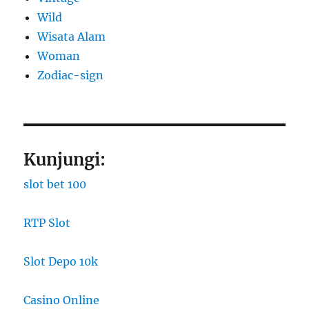
Wild
Wisata Alam
Woman
Zodiac-sign
Kunjungi:
slot bet 100
RTP Slot
Slot Depo 10k
Casino Online