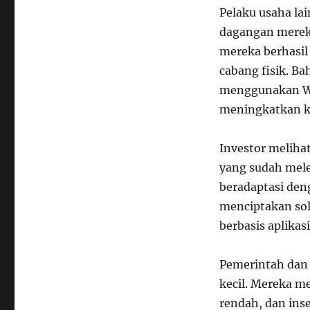
Pelaku usaha l
dagangan merek
mereka berhasil
cabang fisik. B
menggunakan Wh
meningkatkan k
Investor melihat 
yang sudah mele
beradaptasi den
menciptakan sol
berbasis aplika
Pemerintah dan 
kecil. Mereka m
rendah, dan ins