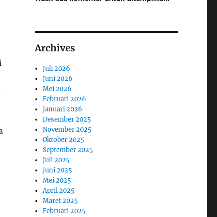
Archives
i
Juli 2026
Juni 2026
Mei 2026
n
Februari 2026
Januari 2026
Desember 2025
November 2025
a
Oktober 2025
September 2025
Juli 2025
Juni 2025
Mei 2025
April 2025
Maret 2025
Februari 2025