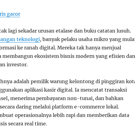
ris gacor
i tak lagi sekadar urusan etalase dan buku catatan lusuh.
angan teknologi
, banyak pelaku usaha mikro yang mula
formasi ke ranah digital. Mereka tak hanya menjual
ga membangun ekosistem bisnis modern yang efisien da
an investor.
ohnya adalah pemilik warung kelontong di pinggiran kot
unakan aplikasi kasir digital. Ia mencatat transaksi
nsel, menerima pembayaran non-tunai, dan bahkan
secara daring melalui platform e-commerce lokal.
buat operasionalnya lebih rapi dan memberikan data
sis secara real time.