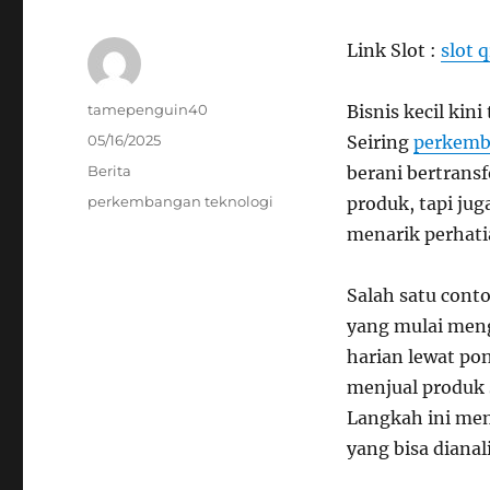
Link Slot :
slot q
Author
tamepenguin40
Bisnis kecil kin
Posted
05/16/2025
Seiring
perkemb
on
Categories
Berita
berani bertrans
Tags
perkembangan teknologi
produk, tapi ju
menarik perhati
Salah satu cont
yang mulai mengg
harian lewat po
menjual produk 
Langkah ini mem
yang bisa dianali