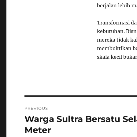
berjalan lebih ma
Transformasi dar
kebutuhan. Bisn
mereka tidak ka
membuktikan bah
skala kecil buk
Navigasi
PREVIOUS
pos
Warga Sultra Bersatu Sel
Previous
post:
Meter