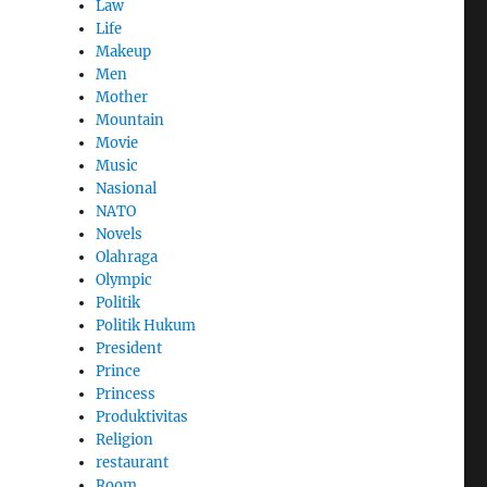
Law
Life
Makeup
Men
Mother
Mountain
Movie
Music
Nasional
NATO
Novels
Olahraga
Olympic
Politik
Politik Hukum
President
Prince
Princess
Produktivitas
Religion
restaurant
Room