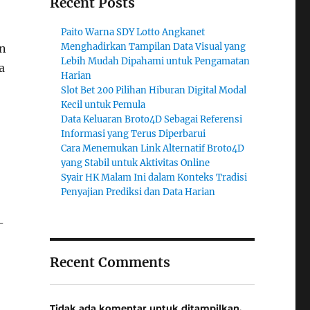
Recent Posts
Paito Warna SDY Lotto Angkanet
Menghadirkan Tampilan Data Visual yang
an
Lebih Mudah Dipahami untuk Pengamatan
a
Harian
Slot Bet 200 Pilihan Hiburan Digital Modal
Kecil untuk Pemula
Data Keluaran Broto4D Sebagai Referensi
Informasi yang Terus Diperbarui
Cara Menemukan Link Alternatif Broto4D
yang Stabil untuk Aktivitas Online
Syair HK Malam Ini dalam Konteks Tradisi
Penyajian Prediksi dan Data Harian
-
Recent Comments
Tidak ada komentar untuk ditampilkan.