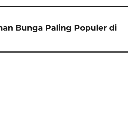
man Bunga Paling Populer di