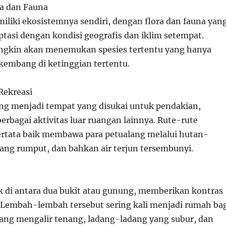
ra dan Fauna
miliki ekosistemnya sendiri, dengan flora dan fauna yan
ptasi dengan kondisi geografis dan iklim setempat.
gkin akan menemukan spesies tertentu yang hanya
embang di ketinggian tertentu.
 Rekreasi
ing menjadi tempat yang disukai untuk pendakian,
erbagai aktivitas luar ruangan lainnya. Rute-rute
rtata baik membawa para petualang melalui hutan-
dang rumput, dan bahkan air terjun tersembunyi.
k di antara dua bukit atau gunung, memberikan kontras
Lembah-lembah tersebut sering kali menjadi rumah ba
ang mengalir tenang, ladang-ladang yang subur, dan