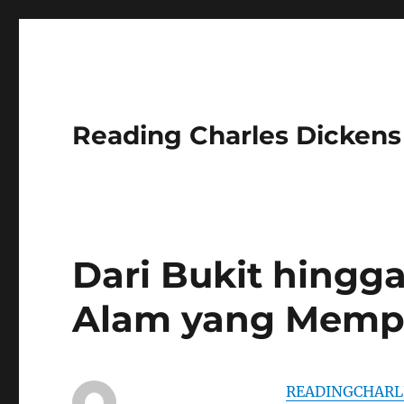
Reading Charles Dickens
Dari Bukit hingg
Alam yang Memp
READINGCHARL