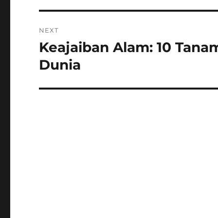
NEXT
Keajaiban Alam: 10 Tana
Next
post:
Dunia