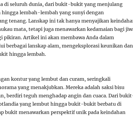
di seluruh dunia, dari bukit-bukit yang menjulang
a hingga lembah-lembah yang sunyi dengan
ng tenang. Lanskap ini tak hanya menyajikan keindah
ukau mata, tetapi juga menawarkan kedamaian bagi jiw
gi pikiran. Artikel ini akan membawa Anda dalam
lui berbagai lanskap alam, mengeksplorasi keunikan dan
ukit hingga lembah.
ngan kontur yang lembut dan curam, seringkali
orama yang menakjubkan. Mereka adalah saksi bisu
, berdiri teguh menghadap angin dan cuaca. Dari bukit
cotlandia yang lembut hingga bukit-bukit berbatu di
iap bukit menawarkan perspektif unik pada keindahan