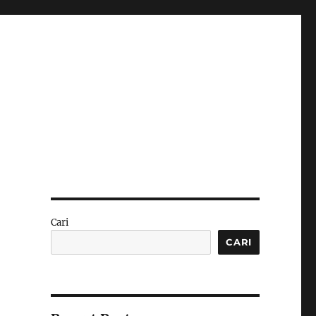
Cari
CARI