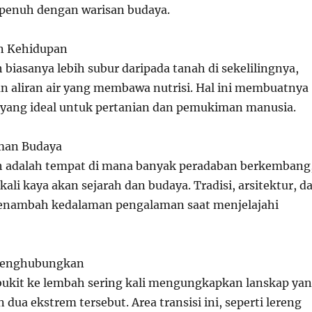
penuh dengan warisan budaya.
an Kehidupan
iasanya lebih subur daripada tanah di sekelilingnya,
an aliran air yang membawa nutrisi. Hal ini membuatnya
yang ideal untuk pertanian dan pemukiman manusia.
man Budaya
adalah tempat di mana banyak peradaban berkembang
kali kaya akan sejarah dan budaya. Tradisi, arsitektur, d
menambah kedalaman pengalaman saat menjelajahi
Menghubungkan
 bukit ke lembah sering kali mengungkapkan lanskap ya
a ekstrem tersebut. Area transisi ini, seperti lereng