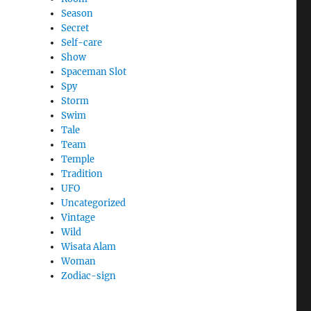
Season
Secret
Self-care
Show
Spaceman Slot
Spy
Storm
Swim
Tale
Team
Temple
Tradition
UFO
Uncategorized
Vintage
Wild
Wisata Alam
Woman
Zodiac-sign