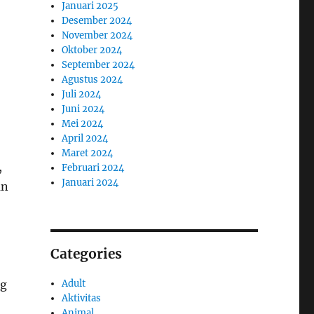
Januari 2025
Desember 2024
November 2024
Oktober 2024
September 2024
Agustus 2024
Juli 2024
Juni 2024
Mei 2024
April 2024
Maret 2024
,
Februari 2024
Januari 2024
an
Categories
Adult
ng
Aktivitas
Animal