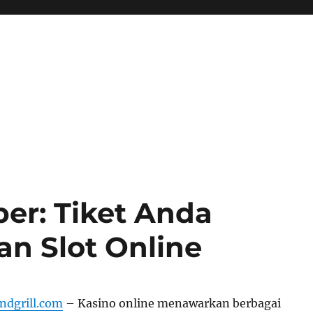
r: Tiket Anda
n Slot Online
ndgrill.com
– Kasino online menawarkan berbagai