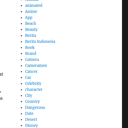
animated
Anime
App
Beach
Beauty
Berita
Berita Indonesia
Book
Brand
Camera
Cameramen
Cancer
at
Car
Celebrity
character
,
City
ra
Country
Dangerous
Date
Desert
Disney