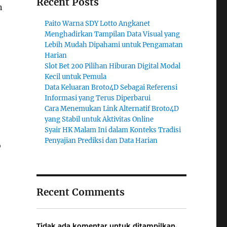
Recent Posts
n
Paito Warna SDY Lotto Angkanet
Menghadirkan Tampilan Data Visual yang
Lebih Mudah Dipahami untuk Pengamatan
Harian
Slot Bet 200 Pilihan Hiburan Digital Modal
Kecil untuk Pemula
Data Keluaran Broto4D Sebagai Referensi
Informasi yang Terus Diperbarui
Cara Menemukan Link Alternatif Broto4D
yang Stabil untuk Aktivitas Online
Syair HK Malam Ini dalam Konteks Tradisi
Penyajian Prediksi dan Data Harian
o
Recent Comments
Tidak ada komentar untuk ditampilkan.