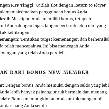
engan RTP Tinggi
: Carilah slot dengan Return to Player
ntuk memaksimalkan penggunaan bonus Anda.
roll
: Meskipun Anda memiliki bonus, tetaplah
oll Anda dengan bijak. Jangan bertaruh lebih dari yang
uk kehilangan.
menangan
: Tentukan target kemenangan dan berhentila
da telah mencapainya. Ini bisa mencegah Anda
nangan yang telah Anda peroleh.
AN DARI BONUS NEW MEMBER
ar
: Dengan bonus, Anda memulai dengan saldo yang leb
Anda lebih banyak peluang untuk bermain dan menang.
endah
: Bonus memungkinkan Anda untuk mengambil
kit dari uang Anda sendiri.