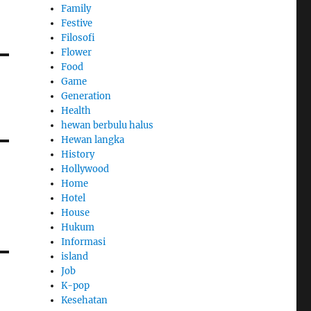
Family
Festive
Filosofi
Flower
Food
Game
Generation
Health
hewan berbulu halus
Hewan langka
History
Hollywood
Home
Hotel
House
Hukum
Informasi
island
Job
K-pop
Kesehatan