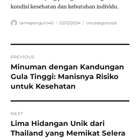
kondisi kesehatan dan kebutuhan individu.
Author
Posted
Categories
tamepenguin40
02/12/2024
Uncategorized
on
Navigasi
PREVIOUS
pos
Minuman dengan Kandungan
Previous
post:
Gula Tinggi: Manisnya Risiko
untuk Kesehatan
NEXT
Lima Hidangan Unik dari
Next
post:
Thailand yang Memikat Selera