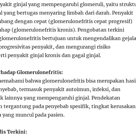
akit ginjal yang mempengaruhi glomeruli, yaitu strukt
al yang bertugas menyaring limbah dari darah. Penyakit
mbang dengan cepat (glomerulonefritis cepat progresif)
ahap (glomerulonefritis kronis). Pengobatan terkini
glomerulonefritis bertujuan untuk mengendalikan gejala
ogresivitas penyakit, dan mengurangi risiko
rti penyakit ginjal kronis dan gagal ginjal.
adap Glomerulonefritis:
emahami bahwa glomerulonefritis bisa merupakan hasi
enyebab, termasuk penyakit autoimun, infeksi, dan
ik lainnya yang mempengaruhi ginjal. Pendekatan
 tergantung pada penyebab spesifik, tingkat kerusakan
la yang muncul pada pasien.
is Terkini: