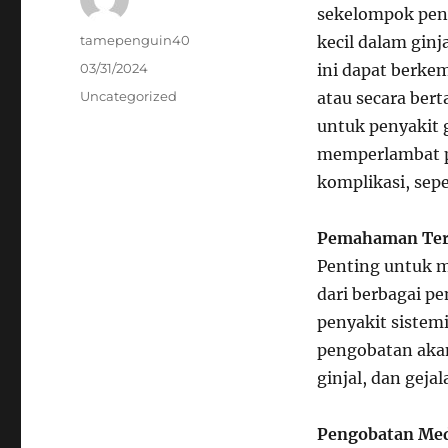
sekelompok peny
Author
tamepenguin40
kecil dalam ginj
Posted
03/31/2024
ini dapat berke
on
Categories
Uncategorized
atau secara bert
untuk penyakit 
memperlambat pr
komplikasi, sepe
Pemahaman Terh
Penting untuk m
dari berbagai p
penyakit sistem
pengobatan akan
ginjal, dan geja
Pengobatan Med