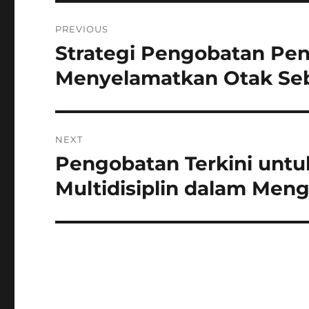
Navigasi
PREVIOUS
pos
Strategi Pengobatan Pen
Previous
post:
Menyelamatkan Otak Se
NEXT
Pengobatan Terkini untu
Next
post:
Multidisiplin dalam Meng