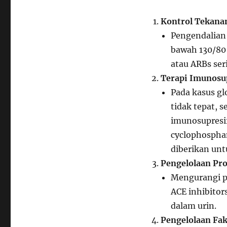
Kontrol Tekana
Pengendalian 
bawah 130/80
atau ARBs ser
Terapi Imunosup
Pada kasus gl
tidak tepat, 
imunosupresif
cyclophospha
diberikan un
Pengelolaan Pro
Mengurangi pr
ACE inhibito
dalam urin.
Pengelolaan Fak