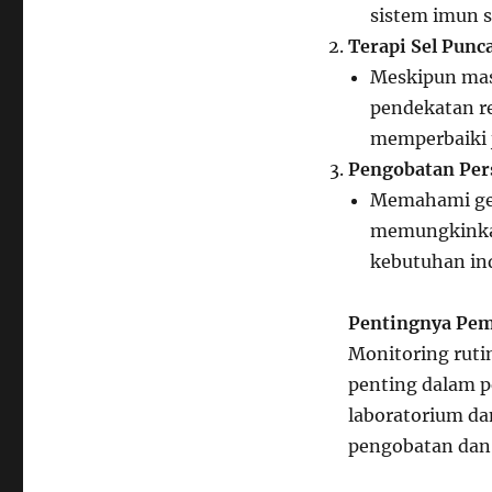
sistem imun s
Terapi Sel Punc
Meskipun masi
pendekatan re
memperbaiki j
Pengobatan Pers
Memahami gen
memungkinkan
kebutuhan ind
Pentingnya Pem
Monitoring rutin
penting dalam p
laboratorium da
pengobatan dan 