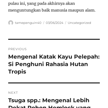
pulau ini, yang pada akhirnya akan
menguntungkan baik manusia maupun alam.
Author
Posted
Categories
tamepenguin40
03/06/2024
Uncategorized
on
Navigasi
PREVIOUS
pos
Mengenal Katak Kayu Pelepah:
Previous
post:
Si Penghuni Rahasia Hutan
Tropis
NEXT
Tsuga spp.: Mengenal Lebih
Next
post:
Dekat Pohon Hemlock yang