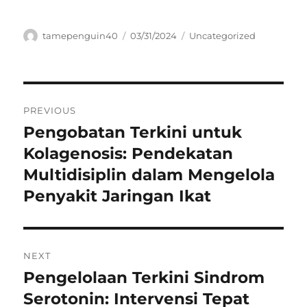
Author
Posted
Categories
tamepenguin40
03/31/2024
Uncategorized
on
Navigasi
PREVIOUS
pos
Pengobatan Terkini untuk
Previous
post:
Kolagenosis: Pendekatan
Multidisiplin dalam Mengelola
Penyakit Jaringan Ikat
NEXT
Pengelolaan Terkini Sindrom
Next
post:
Serotonin: Intervensi Tepat