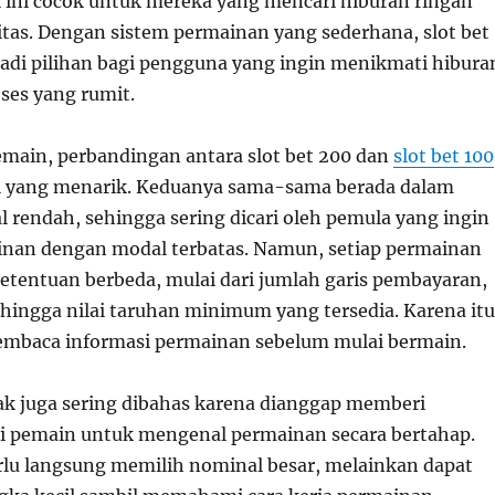
l ini cocok untuk mereka yang mencari hiburan ringan
vitas. Dengan sistem permainan yang sederhana, slot bet
jadi pilihan bagi pengguna yang ingin menikmati hibura
oses yang rumit.
emain, perbandingan antara slot bet 200 dan
slot bet 100
al yang menarik. Keduanya sama-sama berada dalam
l rendah, sehingga sering dicari oleh pemula yang ingin
nan dengan modal terbatas. Namun, setiap permainan
ketentuan berbeda, mulai dari jumlah garis pembayaran,
 hingga nilai taruhan minimum yang tersedia. Karena itu
embaca informasi permainan sebelum mulai bermain.
rak juga sering dibahas karena dianggap memberi
i pemain untuk mengenal permainan secara bertahap.
rlu langsung memilih nominal besar, melainkan dapat