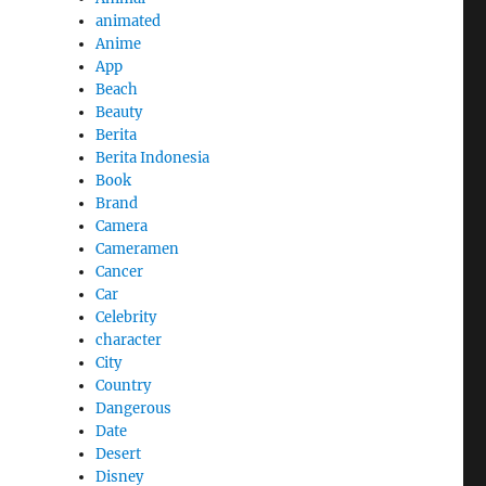
animated
Anime
App
Beach
Beauty
Berita
Berita Indonesia
Book
Brand
Camera
Cameramen
Cancer
Car
Celebrity
character
City
Country
Dangerous
Date
Desert
Disney