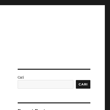
Cari
CARI