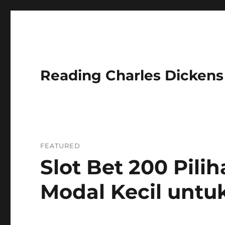
Reading Charles Dickens
FEATURED
Slot Bet 200 Pili
Modal Kecil untu