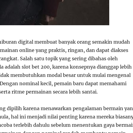
iburan digital membuat banyak orang semakin mudah
inan online yang praktis, ringan, dan dapat diakses
rangkat. Salah satu topik yang sering dibahas oleh
 adalah slot bet 200, karena konsepnya dianggap lebih
tidak membutuhkan modal besar untuk mulai mengenal
 Dengan nominal kecil, pemain baru dapat memahami
 serta ritme permainan secara lebih santai.
ring dipilih karena menawarkan pengalaman bermain ya
ula, hal ini menjadi nilai penting karena mereka biasan
ncoba terlebih dahulu sebelum menentukan gaya berma